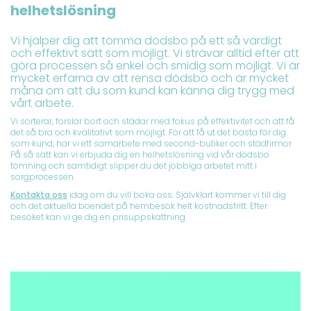
helhetslösning
Vi hjälper dig att tömma dödsbo på ett så värdigt
och effektivt sätt som möjligt. Vi strävar alltid efter att
göra processen så enkel och smidig som möjligt. Vi är
mycket erfarna av att rensa dödsbo och är mycket
måna om att du som kund kan känna dig trygg med
vårt arbete.
Vi sorterar, forslar bort och städar med fokus på effektivitet och att få
det så bra och kvalitativt som möjligt. För att få ut det bästa för dig
som kund, har vi ett samarbete med second-butiker och städfirmor.
På så sätt kan vi erbjuda dig en helhetslösning vid vår dödsbo
tömning och samtidigt slipper du det jobbiga arbetet mitt i
sorgprocessen.
Kontakta oss
idag om du vill boka oss. Självklart kommer vi till dig
och det aktuella boendet på hembesök helt kostnadsfritt. Efter
besöket kan vi ge dig en prisuppskattning.