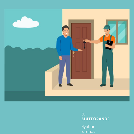
3.
SLUTFÖRANDE
Nycklar
lämnas