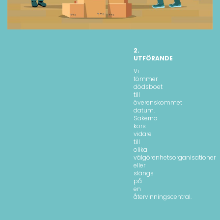
2.
UTFÖRANDE
Vi
tömmer
dödsboet
till
överenskommet
datum.
Sakerna
körs
vidare
till
olika
välgörenhetsorganisationer
eller
slängs
på
en
återvinningscentral.